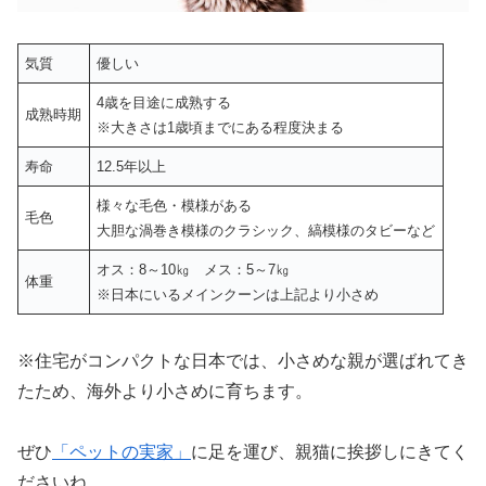
気質
優しい
4歳を目途に成熟する
成熟時期
※大きさは1歳頃までにある程度決まる
寿命
12.5年以上
様々な毛色・模様がある
毛色
大胆な渦巻き模様のクラシック、縞模様のタビーなど
オス：8～10㎏ メス：5～7㎏
体重
※日本にいるメインクーンは上記より小さめ
※住宅がコンパクトな日本では、小さめな親が選ばれてき
たため、海外より小さめに育ちます。
ぜひ
「ペットの実家」
に足を運び、親猫に挨拶しにきてく
ださいね。