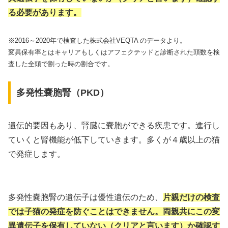
る必要があります。
※2016～2020年で検査した株式会社VEQTA のデータより。
変異保有率とはキャリアもしくはアフェクテッドと診断された頭数を検
査した全頭で割った時の割合です。
多発性嚢胞腎（PKD）
遺伝的要因もあり、腎臓に嚢胞ができる疾患です。進行し
ていくと腎機能が低下していきます。多くが４歳以上の猫
で発症します。
多発性嚢胞腎の遺伝子は優性遺伝のため、
片親だけの検査
では子猫の発症を防ぐことはできません。両親共にこの変
異遺伝子を保有していない（クリアと言います）か確認す