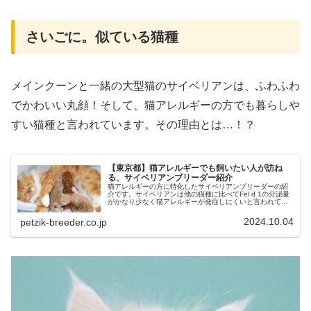
さいごに。似ている猫種
メインクーンと一緒の大型猫のサイベリアンは、ふわふわ
でかわいい丸顔！そして、猫アレルギーの方でも暮らしや
すい猫種と言われています。その理由とは…！？
【東京都】猫アレルギーでも飼いたい人が訪ね
る、サイベリアンブリーダー紹介
猫アレルギーの方に特化したサイベリアンブリーダーの紹
介です。サイベリアンは他の猫種に比べてFel d 1の分泌量
がかなり少なく猫アレルギーが発症しにくいと言われてい
ます。サイベリアンはシベリア出身の大型猫で体格もよ
く、おおらかで懐っこい性格の持ち主です。
2024.10.04
petzik-breeder.co.jp