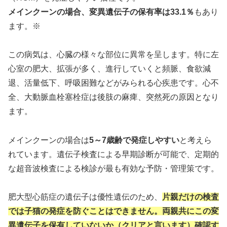
メインクーンの場合、変異遺伝子の保有率は33.1％
もあり
ます。※
この病気は、心臓の様々な部位に異常を呈します。特に左
心室の肥大、拡張が多く、進行していくと頻脈、食欲減
退、活量低下、呼吸困難などがみられる心疾患です。心不
全、大動脈血栓塞栓症は後肢の麻痺、突然死の原因となり
ます。
メインクーンの場合は
5～7歳齢で発症しやすい
と考えら
れています。遺伝子検査による早期診断が可能で、定期的
な超音波検査による検診が最も有効な予防・管理策です。
肥大型心筋症の遺伝子は優性遺伝のため、
片親だけの検査
では子猫の発症を防ぐことはできません。両親共にこの変
異遺伝子を保有していないか（クリアと言います）
確認す