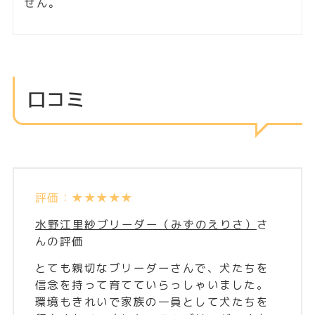
埼玉県 深谷市
埼玉県 深谷市
トイレ成功✨ミニチ
活発で元気！小さめ
ュアダックスフンド
ミニチュアダックス
フンド
口コミ
評価：★★★★★
水野江里紗ブリーダー（みずのえりさ）
さ
んの評価
男の子
男の子
とても親切なブリーダーさんで、犬たちを
埼玉県 深谷市
埼玉県 深谷市
信念を持って育てていらっしゃいました。
おっとりさん🌱カニ
癒し系カニンヘンダ
環境もきれいで家族の一員として犬たちを
ンヘンダックスフン
ックスフンド