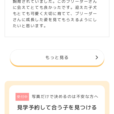
飼育されていました。このブリーダーさん
ド
に会えてとても良かったです。迎えた子犬
もとても可愛く大切に育てて、ブリーダー
さんに成長した姿を見てもらえるようにし
たいと思います。
もっと見る
女の子
男の子
埼玉県 深谷市
埼玉県 深谷市
ベビーフェイス🍼✨
おメメがクリクリ💕
カニンヘンダックス
👀カニンヘンダック
写真だけで決めるのは不安な方へ
受付中
フンド✨ブリーダー
スフンド✨ブリーダ
見学予約して合う子を見つける
ー