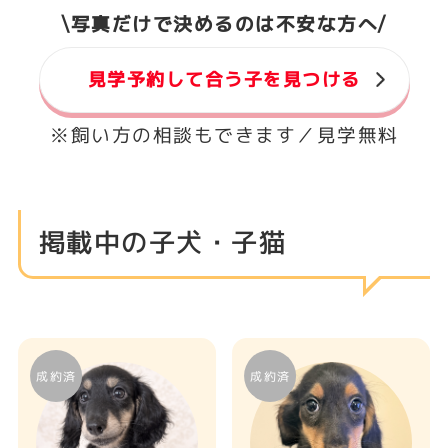
\写真だけで決めるのは不安な方へ/
見学予約して合う子を見つける
※飼い方の相談もできます／見学無料
ママ
ママ
掲載中の子犬・子猫
埼玉県 深谷市
埼玉県 深谷市
チャンピオン直子の
ドイツ血統のアン
ベル
種類：ミニチュア・ダック
スフンド
種類：カニンヘンダックス
フンド
出産予定日：2025-10-
02