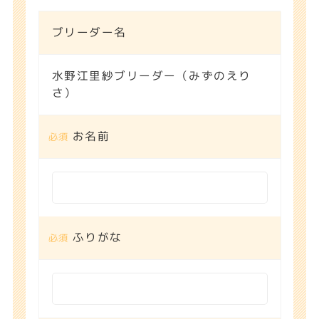
ブリーダー名
水野江里紗ブリーダー（みずのえり
さ）
お名前
男の子
女の子
埼玉県 深谷市
埼玉県 深谷市
癒し系💕シェーデッ
おメメぱっちり！カ
トイエローのカニン
ニンヘンダックスフ
ヘンダックスフンド
ンド
ふりがな
✨ブリーダー