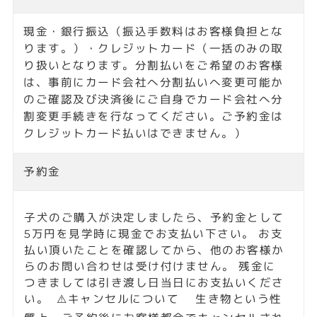
現金・銀行振込（振込手数料はお客様負担とな
ります。）・クレジットカード（一括のみの取
り扱いとなります。分割払いをご希望のお客様
は、事前にカード会社へ分割払いへ変更可能か
男の子
男の子
のご確認及び決済後にご自身でカード会社へ分
埼玉県 深谷市
埼玉県 深谷市
割変更手続きを行なってください。ご予約金は
クレジットカード払いはできません。）
のんびり💙ミニチュ
愛嬌抜群🎀ミニチュ
アダックスフンド
アダックスフンド
予約金