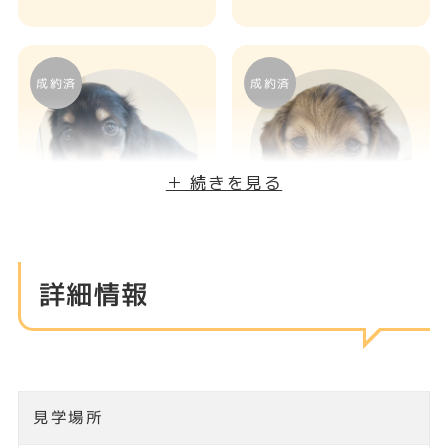
ンド
＋ 続きを見る
女の子
女の子
詳細情報
埼玉県 深谷市
埼玉県 深谷市
ダックス専門犬舎の
小さめサイズのカニ
ミニチュアダックス
ンヘンダックスフン
フンド🌱
ド🌱
見学場所