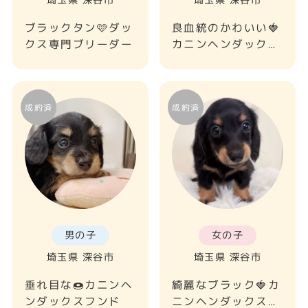
ブラックタン🩷ダッ
良血統のかわいい🍓
クス専門ブリーダー
カニンヘンダックス
フンド
男の子
女の子
埼玉県 深谷市
埼玉県 深谷市
垂れ目な🍩カニンヘ
綺麗なブラック🍓カ
ンダックスフンド
ニンヘンダックスフ