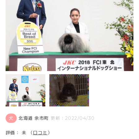
犬
北海道 余市町
更新：2022/04/30
評価： 未 （
口コミ
）