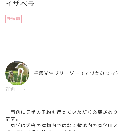
イザベラ
妊娠前
手塚光生ブリーダー（てづかみつお）
評価： 5